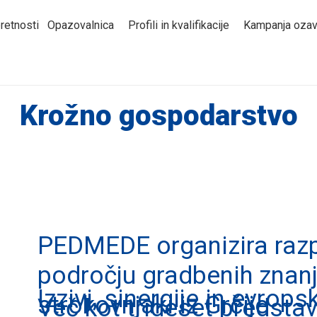
retnosti
Opazovalnica
Profili in kvalifikacije
Kampanja ozav
Krožno gospodarstvo
PEDMEDE organizira razpr
področju gradbenih znanj 
Izzivi, sinergije in evrop
strokovnjaki iz Grčije
Več kot trideset predsta