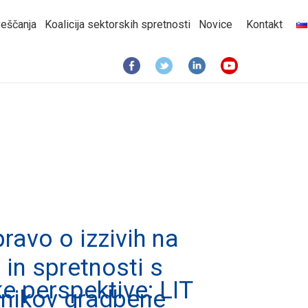
eščanja
Koalicija sektorskih spretnosti
Novice
Kontakt
avo o izzivih na
in spretnosti s
ske perspektive: LIT
vnikov gradbene