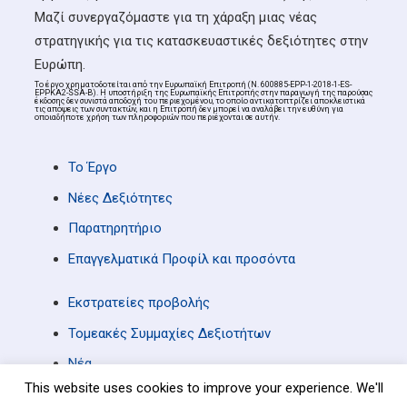
Μαζί συνεργαζόμαστε για τη χάραξη μιας νέας
στρατηγικής για τις κατασκευαστικές δεξιότητες στην
Ευρώπη.
Το έργο χρηματοδοτείται από την Ευρωπαϊκή Επιτροπή (Ν. 600885-ΕΡΡ-1-2018-1-ES-
EPPKA2-SSA-B). Η υποστήριξη της Ευρωπαϊκής Επιτροπής στην παραγωγή της παρούσας
έκδοσης δεν συνιστά αποδοχή του περιεχομένου, το οποίο αντικατοπτρίζει αποκλειστικά
τις απόψεις των συντακτών, και η Επιτροπή δεν μπορεί να αναλάβει την ευθύνη για
οποιαδήποτε χρήση των πληροφοριών που περιέχονται σε αυτήν.
Το Έργο
Νέες Δεξιότητες
Παρατηρητήριο
Επαγγελματικά Προφίλ και προσόντα
Εκστρατείες προβολής
Τομεακές Συμμαχίες Δεξιοτήτων
Νέα
This website uses cookies to improve your experience. We'll
Επικοινωνία